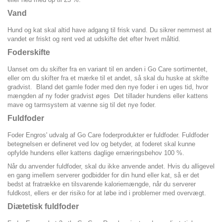
Vand
Hund og kat skal altid have adgang til frisk vand. Du sikrer nemmest at
vandet er friskt og rent ved at udskifte det efter hvert måltid.
Foderskifte
Uanset om du skifter fra en variant til en anden i Go Care sortimentet,
eller om du skifter fra et mærke til et andet, så skal du huske at skifte
gradvist. Bland det gamle foder med den nye foder i en uges tid, hvor
mængden af ny foder gradvist øges Det tillader hundens eller kattens
mave og tarmsystem at vænne sig til det nye foder.
Fuldfoder
Foder Engros' udvalg af Go Care foderprodukter er fuldfoder. Fuldfoder
betegnelsen er defineret ved lov og betyder, at foderet skal kunne
opfylde hundens eller kattens daglige ernæringsbehov 100 %.
Når du anvender fuldfoder, skal du ikke anvende andet. Hvis du alligevel
en gang imellem serverer godbidder for din hund eller kat, så er det
bedst at fratrække en tilsvarende kaloriemængde, når du serverer
fuldkost, ellers er der risiko for at løbe ind i problemer med overvægt.
Diætetisk fuldfoder