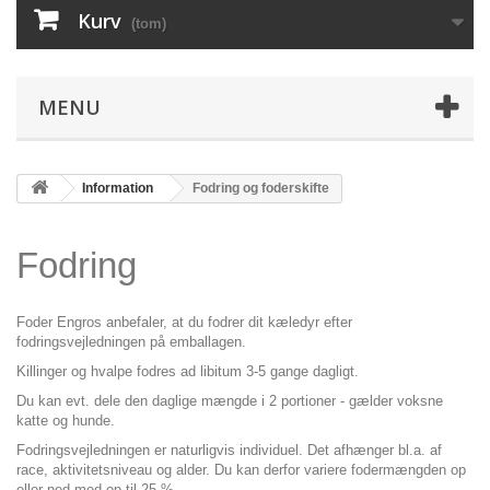
Kurv
(tom)
MENU
Information
Fodring og foderskifte
Fodring
Foder Engros anbefaler, at du fodrer dit kæledyr efter
fodringsvejledningen på emballagen.
Killinger og hvalpe fodres ad libitum 3-5 gange dagligt.
Du kan evt. dele den daglige mængde i 2 portioner - gælder voksne
katte og hunde.
Fodringsvejledningen er naturligvis individuel. Det afhænger bl.a. af
race, aktivitetsniveau og alder. Du kan derfor variere fodermængden op
eller ned med op til 25 %.